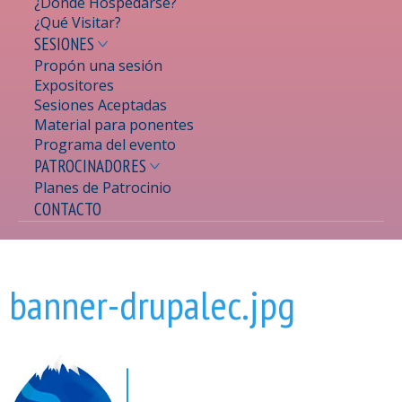
¿Dónde Hospedarse?
¿Qué Visitar?
SESIONES
Propón una sesión
Expositores
Sesiones Aceptadas
Material para ponentes
Programa del evento
PATROCINADORES
Planes de Patrocinio
CONTACTO
Se encuentra usted aquí
banner-drupalec.jpg