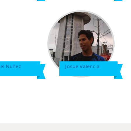
iel Nuñez
Josue Valencia