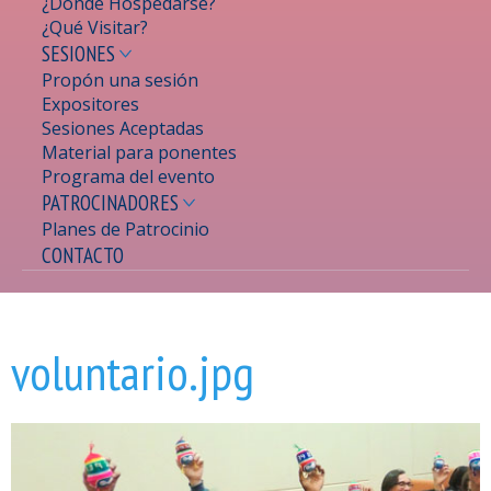
¿Dónde Hospedarse?
¿Qué Visitar?
SESIONES
Propón una sesión
Expositores
Sesiones Aceptadas
Material para ponentes
Programa del evento
PATROCINADORES
Planes de Patrocinio
CONTACTO
Se encuentra usted aquí
voluntario.jpg