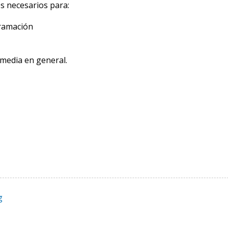
s necesarios para:
gramación
imedia en general.
g