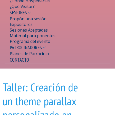
¿Dónde Hospedarse?
¿Qué Visitar?
SESIONES
Propón una sesión
Expositores
Sesiones Aceptadas
Material para ponentes
Programa del evento
PATROCINADORES
Planes de Patrocinio
CONTACTO
Se encuentra usted aquí
Taller: Creación de
un theme parallax
personalizado en